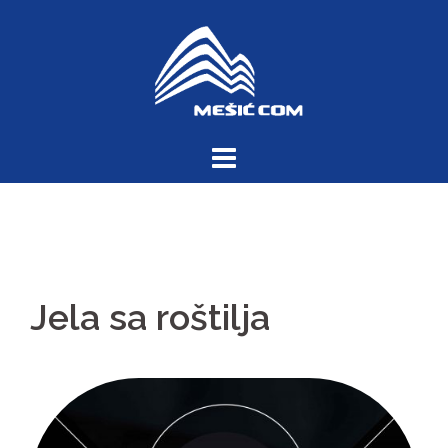
Skip
to
content
Jela sa roštilja