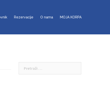
ovnik
Rezervacije
O nama
MOJA KORPA
Pretraga: