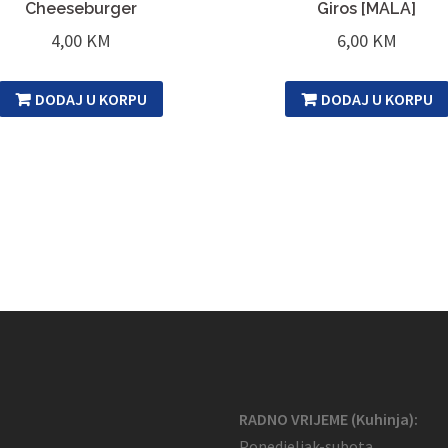
Cheeseburger
Giros [MALA]
4,00
KM
6,00
KM
DODAJ U KORPU
DODAJ U KORPU
RADNO VRIJEME (Kuhinja):
Ponedjeljak-subota