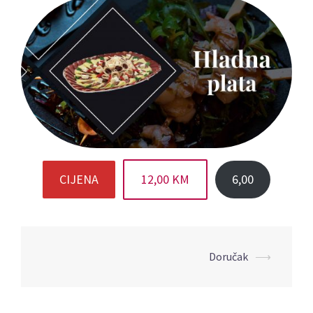
CIJENA
12,00 KM
6,00
Post
Doručak
⟶
navigation